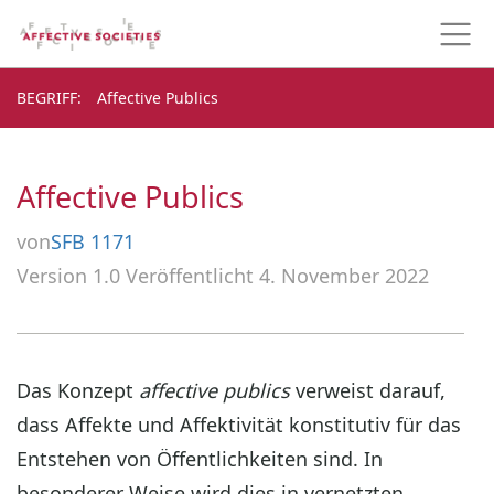
BEGRIFF
BEGRIFF
Affective Publics
Affective Publics
von
SFB 1171
Version 1.0
Veröffentlicht 4. November 2022
Das Konzept
affective publics
verweist darauf,
dass Affekte und Affektivität konstitutiv für das
Entstehen von Öffentlichkeiten sind. In
besonderer Weise wird dies in vernetzten