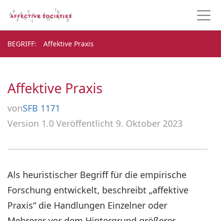
BEGRIFF
BEGRIFF
Affektive Praxis
Affektive Praxis
von
SFB 1171
Version 1.0
Veröffentlicht 9. Oktober 2023
Als heuristischer Begriff für die empirische
Forschung entwickelt, beschreibt „affektive
Praxis“ die Handlungen Einzelner oder
Mehrerer vor dem Hintergrund größerer